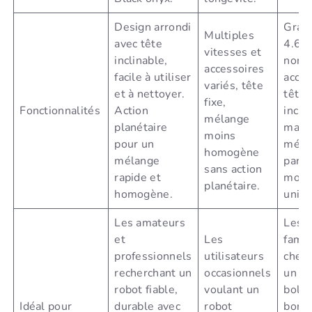
Design arrondi
Gran
Multiples
avec tête
4.6L,
vitesses et
inclinable,
nomb
accessoires
facile à utiliser
acces
variés, tête
et à nettoyer.
tête
fixe,
Fonctionnalités
Action
incli
mélange
planétaire
mais
moins
pour un
méla
homogène
mélange
parfo
sans action
rapide et
moin
planétaire.
homogène.
unifo
Les amateurs
Les
et
Les
famil
professionnels
utilisateurs
cherc
recherchant un
occasionnels
un g
robot fiable,
voulant un
bol e
Idéal pour
durable avec
robot
bonn