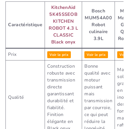
KitchenAid
Bosch
Mou
5K45SSEOB
MUM54A00
Mast
KITCHEN
Caractéristique
Robot
Gou
ROBOT 4.3 L
culinaire
QA
CLASSIC
3.9L
Robo
Black onyx
Prix
Voir le prix
Voir le prix
Voir 
Construction
Bonne
Maté
robuste avec
qualité avec
solid
transmission
moteur
grand
directe
puissant
en ac
garantissant
mais
Qualité
inoxy
durabilité et
transmission
desi
fiabilité.
par courroie,
fonct
Finition
ce qui peut
mais
élégante en
réduire la
raffin
Black onyx.
longévité.