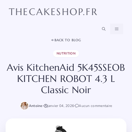
Aller
THECAKESHOP.FR
au
contenu
MENU
BACK TO BLOG
NUTRITION
Avis KitchenAid 5K45SSEOB
KITCHEN ROBOT 4.3 L
Classic Noir
Antoine
janvier 04, 2026
Aucun commentaire