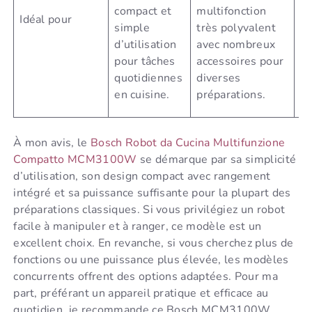
d’
compact et
multifonction
Idéal pour
pu
simple
très polyvalent
g
d’utilisation
avec nombreux
ca
pour tâches
accessoires pour
mu
quotidiennes
diverses
da
en cuisine.
préparations.
ap
À mon avis, le
Bosch Robot da Cucina Multifunzione
Compatto MCM3100W
se démarque par sa simplicité
d’utilisation, son design compact avec rangement
intégré et sa puissance suffisante pour la plupart des
préparations classiques. Si vous privilégiez un robot
facile à manipuler et à ranger, ce modèle est un
excellent choix. En revanche, si vous cherchez plus de
fonctions ou une puissance plus élevée, les modèles
concurrents offrent des options adaptées. Pour ma
part, préférant un appareil pratique et efficace au
quotidien, je recommande ce Bosch MCM3100W.