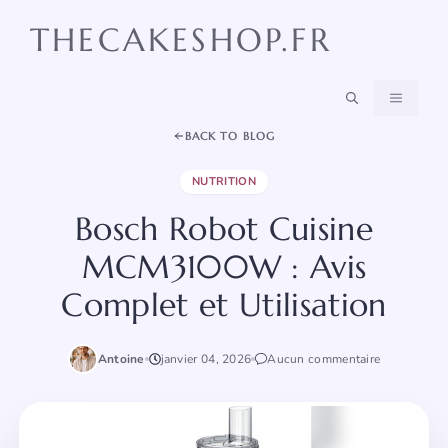
Aller
THECAKESHOP.FR
au
contenu
MENU
BACK TO BLOG
NUTRITION
Bosch Robot Cuisine
MCM3100W : Avis
Complet et Utilisation
Antoine
janvier 04, 2026
Aucun commentaire