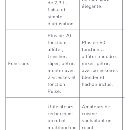
de 2,3 L,
élégante.
ad
fiable et
u
simple
in
d’utilisation.
Plus de 20
11
fonctions :
Plus de 50
bl
affûter,
fonctions :
ha
trancher,
affûter, moudre,
tr
Fonctions
râper, pétrir,
mixer, pétrir,
râ
monter avec
avec accessoires
a
2 vitesses et
blender et
pé
fonction
hachoir inclus.
vi
Pulse.
Pu
Fa
Utilisateurs
Amateurs de
ut
recherchant
cuisine
in
un robot
souhaitant un
ay
multifonction
robot