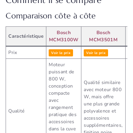
Comment il se compare
Comparaison côte à côte
Bosch
Bosch
Y
Caractéristique
MCM3100W
MCM3501M
Mu
Prix
Voir le prix
Voir le prix
V
Moteur
Mo
puissant de
pu
800 W,
Qualité similaire
1
conception
avec moteur 800
g
compacte
W, mais offre
ca
avec
une plus grande
L 
rangement
Qualité
polyvalence et
co
pratique des
accessoires
ro
accessoires
supplémentaires,
sé
dans la cuve
finition noire
in