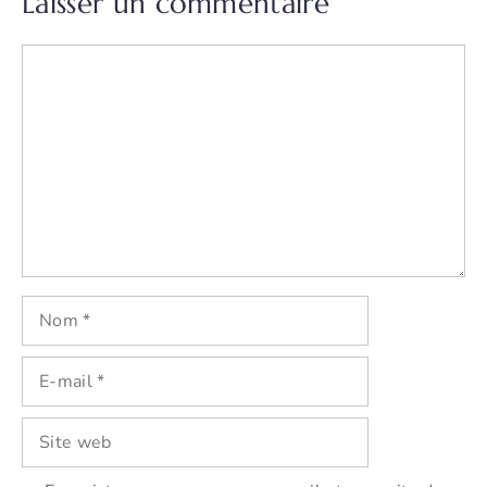
Laisser un commentaire
Commentaire
Nom
E-
mail
Site
web